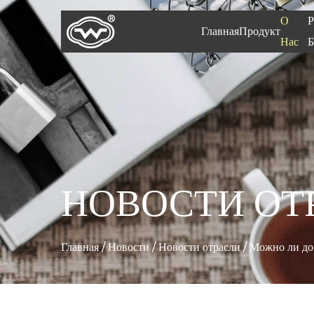
О
Главная
Продукт
Нас
Б
НОВОСТИ ОТ
Главная
/
Новости
/
Новости отрасли
/
Можно ли до