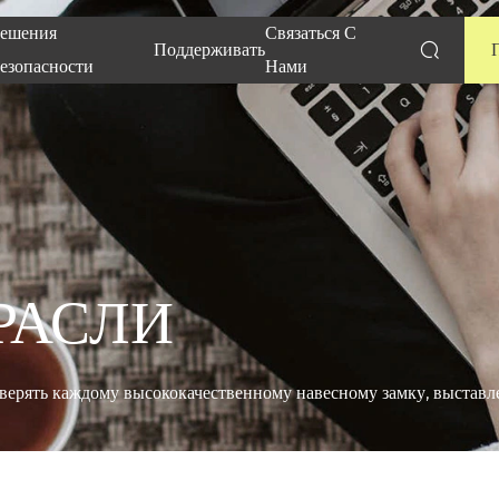
Решения
Связаться С
Поддерживать
езопасности
Нами
РАСЛИ
верять каждому высококачественному навесному замку, выстав